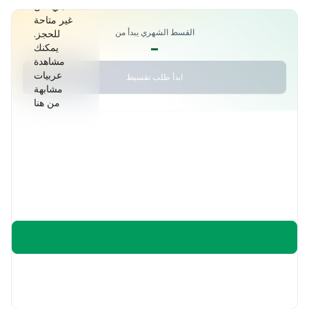
هي الأن
غير متاحة
القسط الشهري يبدأ من
للحجز.
-
يمكنك
مشاهدة
عربيات
ابدأ طلب تقسيط
مشابهة
من هنا