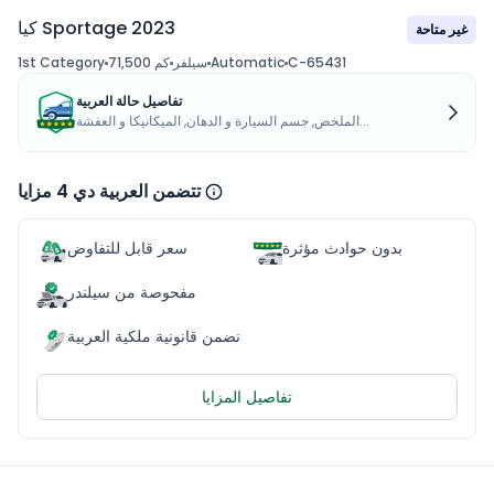
كيا Sportage 2023
غير متاحة
C-65431
Automatic
سيلفر
71,500 كم
1st Category
تفاصيل حالة العربية
الملخص, جسم السيارة و الدهان, الميكانيكا و العفشة...
تتضمن العربية دي 4 مزايا
بدون حوادث مؤثرة
سعر قابل للتفاوض
مفحوصة من سيلندر
نضمن قانونية ملكية العربية
تفاصيل المزايا