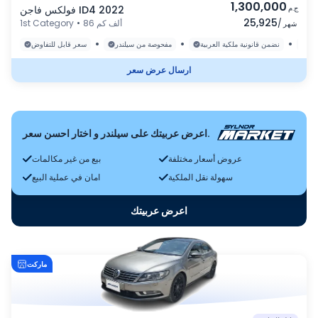
1,300,000
ج.م
فولكس فاجن ID4 2022
25,925
/
86 ألف كم
•
1st Category
شهر
•
•
•
رة
نضمن قانونية ملكية العربية
مفحوصة من سيلندر
سعر قابل للتفاوض
ارسال عرض سعر
اعرض عربيتك على سيلندر و اختار احسن سعر.
عروض أسعار مختلفة
بيع من غير مكالمات
سهولة نقل الملكية
امان في عملية البيع
اعرض عربيتك
ماركت