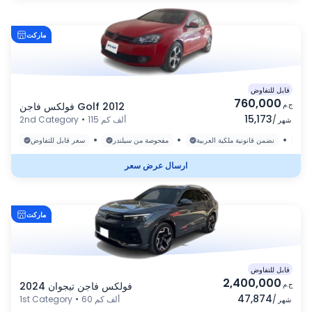
ماركت
قابل للتفاوض
760,000
ج.م
فولكس فاجن Golf 2012
15,173
/
115 ألف كم
•
2nd Category
شهر
•
•
•
رة
نضمن قانونية ملكية العربية
مفحوصة من سيلندر
سعر قابل للتفاوض
ارسال عرض سعر
ماركت
قابل للتفاوض
2,400,000
ج.م
فولكس فاجن تيجوان 2024
47,874
/
60 ألف كم
•
1st Category
شهر