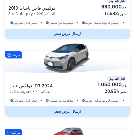
قابل للتفاوض
880,000
ج.م
فولكس فاجن باسات 2013
17,588
/
229 ألف كم
•
3rd Category
شهر
•
•
•
رة
نضمن قانونية ملكية العربية
مفحوصة من سيلندر
سعر قابل للتفاوض
ارسال عرض سعر
ماركت
قابل للتفاوض
1,050,000
ج.م
فولكس فاجن ID3 2024
20,951
/
74 ألف كم
•
1st Category
شهر
•
•
•
رة
نضمن قانونية ملكية العربية
مفحوصة من سيلندر
سعر قابل للتفاوض
ارسال عرض سعر
ماركت