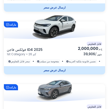
ارسال عرض سعر
ماركت
قابل للتفاوض
2,000,000
ج.م
فولكس فاجن ID4 2025
39,906
/
26 كم
•
1st Category
شهر
•
•
•
رة
نضمن قانونية ملكية العربية
مفحوصة من سيلندر
سعر قابل للتفاوض
ارسال عرض سعر
ماركت
قابل للتفاوض