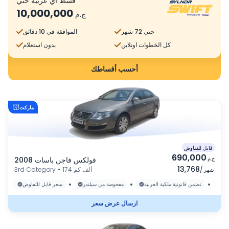
قسط أي عربية حتي
10,000,000
ج.م
حتي 72 شهر
الموافقة في 10 دقائق
كل الخطوات اونلاين
بدون استعلام
أحسب أقساطك
ماركت
قابل للتفاوض
690,000
ج.م
فولكس فاجن باسات 2008
13,768
/
174 ألف كم
•
3rd Category
شهر
•
•
•
رة
نضمن قانونية ملكية العربية
مفحوصة من سيلندر
سعر قابل للتفاوض
ارسال عرض سعر