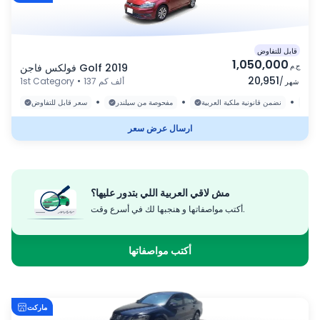
قابل للتفاوض
1,050,000
ج.م
فولكس فاجن Golf 2019
20,951
/
137 ألف كم
•
1st Category
شهر
•
•
•
رة
نضمن قانونية ملكية العربية
مفحوصة من سيلندر
سعر قابل للتفاوض
ارسال عرض سعر
مش لاقي العربية اللي بتدور عليها؟
أكتب مواصفاتها و هنجبها لك في أسرع وقت.
أكتب مواصفاتها
ماركت