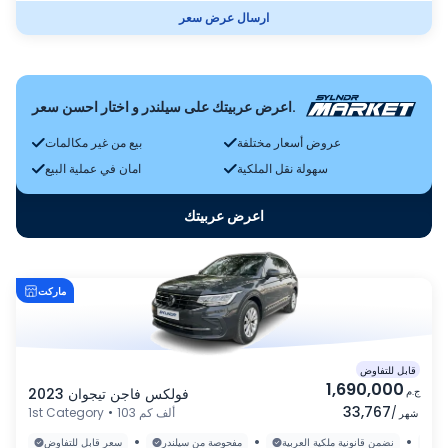
ارسال عرض سعر
اعرض عربيتك على سيلندر و اختار احسن سعر.
عروض أسعار مختلفة
بيع من غير مكالمات
سهولة نقل الملكية
امان في عملية البيع
اعرض عربيتك
ماركت
قابل للتفاوض
1,690,000
ج.م
فولكس فاجن تيجوان 2023
33,767
/
103 ألف كم
•
1st Category
شهر
•
•
•
رة
نضمن قانونية ملكية العربية
مفحوصة من سيلندر
سعر قابل للتفاوض