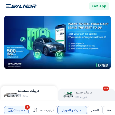
Get App
جديد
عربيات مستعملة
عربيات جديدة
عربية
38
عربية
85
1
السنة
السعر
الماركة و الموديل
ترتيب حسب
حدد بحثك