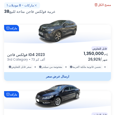
مسح الكل
ماركات
-
8
موديلات
1
38
عربية فولكس فاجن متاحة للبيع
ماركت
قابل للتفاوض
1,350,000
ج.م
فولكس فاجن ID4 2023
26,929
/
73 ألف كم
•
3rd Category
شهر
•
•
•
رة
نضمن قانونية ملكية العربية
مفحوصة من سيلندر
سعر قابل للتفاوض
ارسال عرض سعر
ماركت
قابل للتفاوض