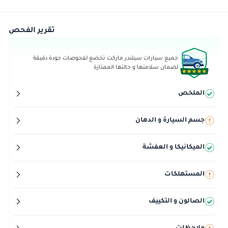
تقرير الفحص
جميع سيارات سيلندر ماركت تخضع لفحوصات جودة دقيقة
لضمان سلامتها و حالتها الممتازة
الملخص
جسم السيارة و الدهان
الميكانيكا و العفشة
المستهلكات
الصالون و التكييف