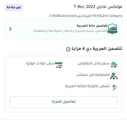
فولكس فاجن T-Roc 2022
غير متاحة
2nd Category
93,150 كم
رمادي
Automatic
C-64264
تفاصيل حالة العربية
الملخص, جسم السيارة و الدهان, الميكانيكا و العفشة...
تتضمن العربية دي 4 مزايا
سعر قابل للتفاوض
بدون حوادث مؤثرة
مفحوصة من سيلندر
نضمن قانونية ملكية العربية
تفاصيل المزايا