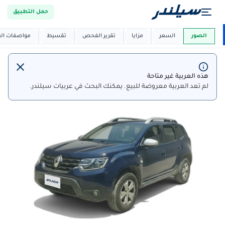
حمل التطبيق
العربية دي
ماركت
الصور
السعر
مزايا
تقرير الفحص
تقسيط
مواصفات العر
هذه العربية غير متاحة
لم تعد العربية معروضة للبيع. يمكنك البحث في عربيات سيلندر.