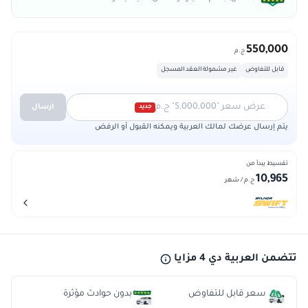
550,000
ج.م
قابل للتفاوض
غير مشمولة العقد المسجل
عرض سعر "5,000,000" ج.م
ارسال
جديد
يتم إرسال عرضك لمالك العربية ويمكنه القبول أو الرفض
تقسيط يبدأ من
10,965
ج.م
/ شهر
تتضمن العربية دي 4 مزايا
سعر قابل للتفاوض
بدون حوادث مؤثرة