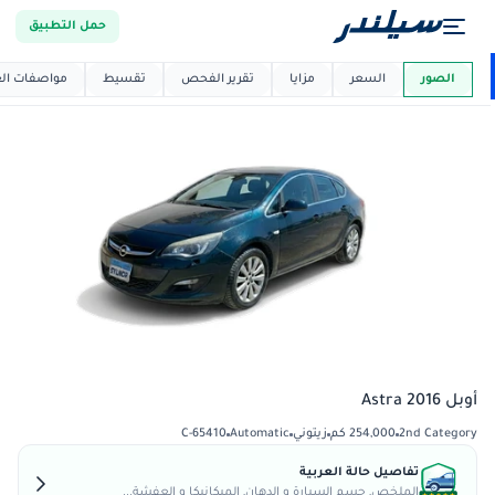
حمل التطبيق
العربية دي
ماركت
الصور
السعر
مزايا
تقرير الفحص
تقسيط
مواصفات العر
أوبل Astra 2016
2nd Category
254,000 كم
زيتوني
Automatic
C-65410
تفاصيل حالة العربية
الملخص, جسم السيارة و الدهان, الميكانيكا و العفشة...