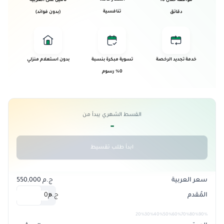
موافقة خلال 10
تأمين على العربية
تنافسية
دقائق
(بدون فوائد)
خدمة تجديد الرخصة
تسوية مبكرة بنسبة
بدون استعلام منزلي
0% رسوم
القسط الشهري يبدأ من
-
ابدأ طلب تقسيط
سعر العربية
ج.م 550,000
المُقدم
ج.م
0
%
20%
30%
40%
50%
60%
70%
80%
90%