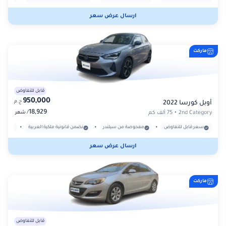
ارسال عرض سعر
ماركت
قابل للتفاوض
950,000
ج.م
أوبل كورسا 2022
18,929
/
2nd Category
•
75 ألف كم
شهر
•
•
•
سعر قابل للتفاوض
مفحوصة من سيلندر
نضمن قانونية ملكية العربية
بدون
ارسال عرض سعر
ماركت
قابل للتفاوض