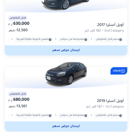
قابل للتفاوض
630,000
ج.م
أوبل أسترا 2017
12,560
/
2nd Category
•
182 ألف كم
شهر
•
•
•
سعر قابل للتفاوض
مفحوصة من سيلندر
نضمن قانونية ملكية العربية
بدون
ارسال عرض سعر
ماركت
قابل للتفاوض
680,000
ج.م
أوبل أسترا 2019
13,561
/
1st Category
•
167 ألف كم
شهر
•
•
•
سعر قابل للتفاوض
مفحوصة من سيلندر
نضمن قانونية ملكية العربية
بدون
ارسال عرض سعر