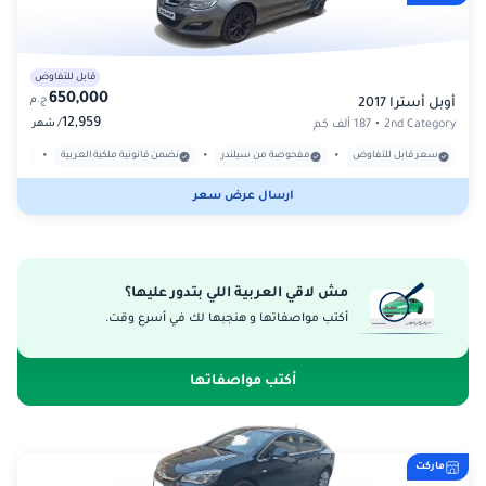
قابل للتفاوض
650,000
ج.م
أوبل أسترا 2017
12,959
/
2nd Category
•
187 ألف كم
شهر
•
•
•
سعر قابل للتفاوض
مفحوصة من سيلندر
نضمن قانونية ملكية العربية
بدون
ارسال عرض سعر
مش لاقي العربية اللي بتدور عليها؟
أكتب مواصفاتها و هنجبها لك في أسرع وقت.
أكتب مواصفاتها
ماركت