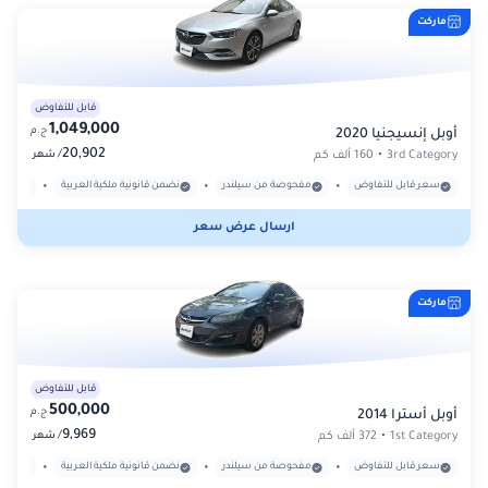
ماركت
قابل للتفاوض
1,049,000
ج.م
أوبل إنسيجنيا 2020
20,902
/
3rd Category
•
160 ألف كم
شهر
•
•
•
سعر قابل للتفاوض
مفحوصة من سيلندر
نضمن قانونية ملكية العربية
بدون
ارسال عرض سعر
ماركت
قابل للتفاوض
500,000
ج.م
أوبل أسترا 2014
9,969
/
1st Category
•
372 ألف كم
شهر
•
•
•
سعر قابل للتفاوض
مفحوصة من سيلندر
نضمن قانونية ملكية العربية
بدون