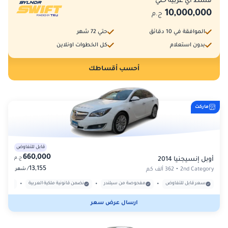
قسط أي عربية حتي
10,000,000
ج.م
الموافقة في 10 دقائق
حتي 72 شهر
بدون استعلام
كل الخطوات اونلاين
أحسب أقساطك
ماركت
قابل للتفاوض
660,000
ج.م
أوبل إنسيجنيا 2014
13,155
/
2nd Category
•
362 ألف كم
شهر
•
•
•
سعر قابل للتفاوض
مفحوصة من سيلندر
نضمن قانونية ملكية العربية
بدون
ارسال عرض سعر