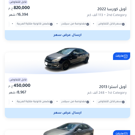
قابل للتفاوض
820,000
ج.م
أوبل كورسا 2022
16,394
/
2nd Category
•
113 ألف كم
شهر
•
•
•
سعر قابل للتفاوض
مفحوصة من سيلندر
نضمن قانونية ملكية العربية
بدون
ارسال عرض سعر
ماركت
قابل للتفاوض
450,000
ج.م
أوبل أسترا 2013
8,967
/
1st Category
•
248 ألف كم
شهر
•
•
•
سعر قابل للتفاوض
مفحوصة من سيلندر
نضمن قانونية ملكية العربية
بدون
ارسال عرض سعر
ماركت