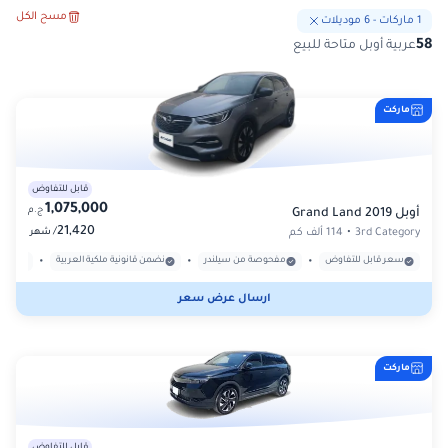
مسح الكل
1
ماركات
-
6
موديلات
58
عربية أوبل متاحة للبيع
ماركت
قابل للتفاوض
1,075,000
ج.م
أوبل Grand Land 2019
21,420
/
3rd Category
•
114 ألف كم
شهر
•
•
•
سعر قابل للتفاوض
مفحوصة من سيلندر
نضمن قانونية ملكية العربية
بدون
ارسال عرض سعر
ماركت
قابل للتفاوض