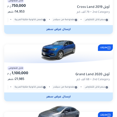
قابل للتفاوض
750,000
ج.م
أوبل Cross Land 2019
14,953
/
2nd Category
•
79 ألف كم
شهر
•
•
•
سعر قابل للتفاوض
مفحوصة من سيلندر
نضمن قانونية ملكية العربية
بدون
ارسال عرض سعر
ماركت
قابل للتفاوض
1,100,000
ج.م
أوبل Grand Land 2020
21,985
/
2nd Category
•
68 ألف كم
شهر
•
•
•
سعر قابل للتفاوض
مفحوصة من سيلندر
نضمن قانونية ملكية العربية
بدون
ارسال عرض سعر
ماركت