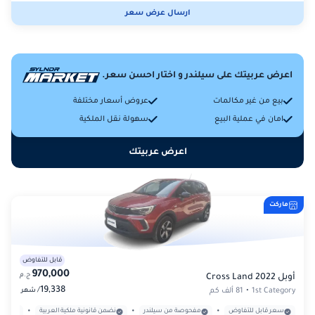
ارسال عرض سعر
اعرض عربيتك على سيلندر و اختار احسن سعر.
بيع من غير مكالمات
عروض أسعار مختلفة
امان في عملية البيع
سهولة نقل الملكية
اعرض عربيتك
ماركت
قابل للتفاوض
970,000
ج.م
أوبل Cross Land 2022
19,338
/
1st Category
•
81 ألف كم
شهر
•
•
•
سعر قابل للتفاوض
مفحوصة من سيلندر
نضمن قانونية ملكية العربية
بدون