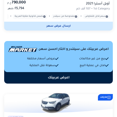
790,000
ج.م
أوبل أسترا 2021
15,794
/
1st Category
•
107 ألف كم
شهر
•
•
•
سعر قابل للتفاوض
مفحوصة من سيلندر
نضمن قانونية ملكية العربية
بدون
ارسال عرض سعر
اعرض عربيتك على سيلندر و اختار احسن سعر.
بيع من غير مكالمات
عروض أسعار مختلفة
امان في عملية البيع
سهولة نقل الملكية
اعرض عربيتك
ماركت