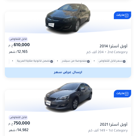
ماركت
قابل للتفاوض
610,000
ج.م
أوبل أسترا 2014
12,165
/
2nd Category
•
204 ألف كم
شهر
•
•
•
سعر قابل للتفاوض
مفحوصة من سيلندر
نضمن قانونية ملكية العربية
بدون
ارسال عرض سعر
ماركت
قابل للتفاوض
750,000
ج.م
أوبل أسترا 2021
14,982
/
1st Category
•
149 ألف كم
شهر