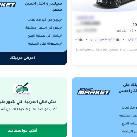
سيلندر و اختار احسن
سعر.
قابل للتفاوض
بيع من غير مكالمات
1,100,000
ج.م
عروض أسعار مختلفة
22,034
/
•
142 ألف كم
شهر
امان في عملية البيع
•
•
•
تفاوض
مفحوصة من سيلندر
نضمن قانونية ملكية العربية
بدون حوادث مؤثرة
سهولة نقل الملكية
خمسين, زهراء المعادي, أمام مدينة الحرفيين الجديدة
اعرض عربيتك
تك على
ختار احسن
مش لاقي العربية اللي بتدور علي
ر مكالمات
أكتب مواصفاتها و هنجبها لك في أسر
ار مختلفة
لية البيع
أكتب مواصفاتها
 الملكية