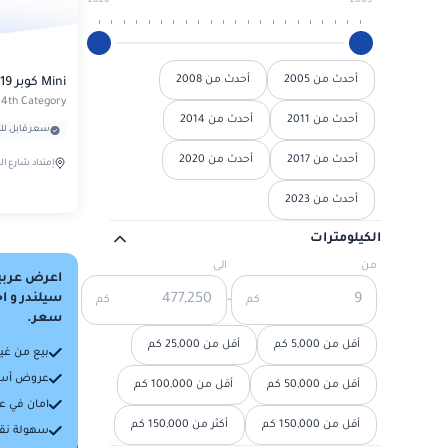
2026
2005
Q3
HS
V6
كايين S
بى ام دبليو
Q5
MG 750
أحدث من 2005
أحدث من 2008
Mini كوبر 2019
ماكان
420
4th Category
بى واى دى
Q7
RX5
أحدث من 2011
أحدث من 2014
سعر قابل لل
218i
F3
بيجو
Q8
أحدث من 2017
أحدث من 2020
إمتداد شارع ال
ZS
316i
L3
301
أحدث من 2023
بيستون
ار اكس 5 بلس
318i
الكيلومترات
Song Plus
308
T55
تويوتا
من
الى
اعرض عربي
320i
408
سيلندر و ا
-
كم
كم
T77
BZ4X
سعر.
جاك
340i
508
أقل من 5,000 كم
أقل من 25,000 كم
بيع من غي
برادو - أتوبيس خاص
J7
جي اي سي
عروض أسع
520i
أقل من 50,000 كم
أقل من 100,000 كم
2008
فورتشنر
امان في عم
JS3
ايمزوم
أقل من 150,000 كم
أكثر من 150,000 كم
523i
جيب
سهولة نقل
3008