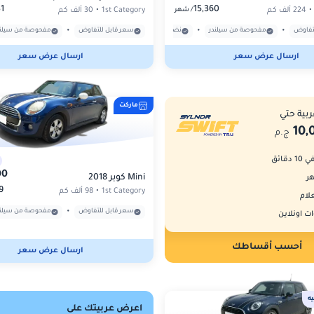
1
15,360
/
•
224 ألف كم
1st Category
•
30 ألف كم
شهر
•
•
•
•
تفاوض
مفحوصة من سيلندر
نضمن قانونية ملكية العربية
سعر قابل للتفاوض
بدون حوادث مؤثرة
مفحوصة من سيلند
ارسال عرض سعر
ارسال عرض سعر
ماركت
بية حتي
10,
ج.م
قائق
00
Mini كوبر 2018
9
1st Category
•
98 ألف كم
لام
•
سعر قابل للتفاوض
مفحوصة من سيلند
ت اونلاين
أحسب أقساطك
ارسال عرض سعر
ه
اعرض عربيتك على