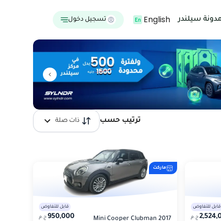
English
دونة سيلندر
تسجيل دخول
ترتيب حسب
ذات صلة
ماركت
قابل للتفاوض
قابل للتفاوض
950,000
2,524,
ج.م
ج.م
Mini Cooper Clubman 2017