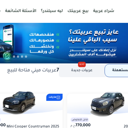
شراء عربية
بيع عربيتك
ليه سيلندر؟
الأسئلة الشائعة
م
جديد
7
عربيات ميني متاحة للبيع
مستعملة
عربيات جديدة
ماركت
قابل للتفاوض
000
770,000
ج.م
Mini Cooper Countryman 2025