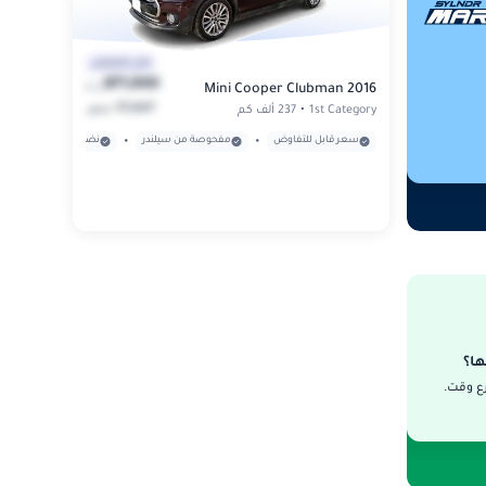
قابل للتفاوض
871,000
ج.م
Mini Cooper Clubman 2016
17,447
/
1st Category
•
237 ألف كم
شهر
•
•
سعر قابل للتفاوض
مفحوصة من سيلندر
نضمن قانونية ملكية الع
ها؟
ع وقت.