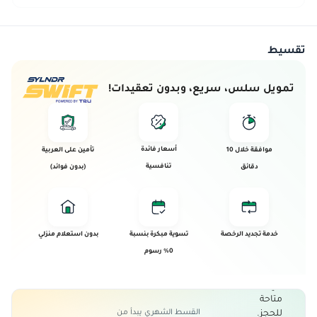
تقسيط
تمويل سلس، سريع، وبدون تعقيدات!
أسعار فائدة
موافقة خلال 10
تأمين على العربية
تنافسية
دقائق
(بدون فوائد)
تم بيع
هذه
خدمة تجديد الرخصة
تسوية مبكرة بنسبة
بدون استعلام منزلي
العربية!
0% رسوم
تم بيع هذه
العربية و
هي الأن غير
متاحة
القسط الشهري يبدأ من
للحجز.