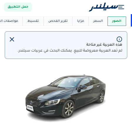
حمل التطبيق
العربية دي
ماركت
الصور
السعر
مزايا
تقرير الفحص
تقسيط
مواصفات العر
هذه العربية غير متاحة
لم تعد العربية معروضة للبيع. يمكنك البحث في عربيات سيلندر.