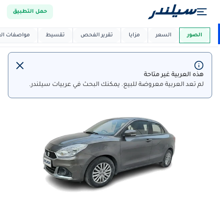
حمل التطبيق
العربية دي
ماركت
الصور
السعر
مزايا
تقرير الفحص
تقسيط
مواصفات العر
هذه العربية غير متاحة
لم تعد العربية معروضة للبيع. يمكنك البحث في عربيات سيلندر.