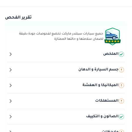
تقرير الفحص
جميع سيارات سيلندر ماركت تخضع لفحوصات جودة دقيقة
لضمان سلامتها و حالتها الممتازة
الملخص
جسم السيارة و الدهان
الميكانيكا و العفشة
المستهلكات
الصالون و التكييف