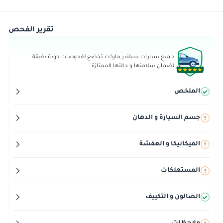
تقرير الفحص
جميع سيارات سيلندر ماركت تخضع لفحوصات جودة دقيقة
لضمان سلامتها و حالتها الممتازة
الملخص
جسم السيارة و الدهان
الميكانيكا و العفشة
المستهلكات
الصالون و التكييف