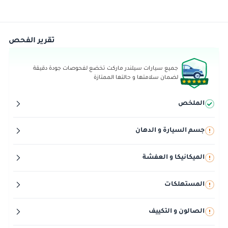
تقرير الفحص
جميع سيارات سيلندر ماركت تخضع لفحوصات جودة دقيقة
لضمان سلامتها و حالتها الممتازة
الملخص
جسم السيارة و الدهان
الميكانيكا و العفشة
المستهلكات
الصالون و التكييف