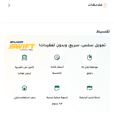
ملاحظات
تقسيط
تمويل سلس، سريع، وبدون تعقيدات!
أسعار فائدة
موافقة خلال 10
تأمين على العربية
تنافسية
دقائق
(بدون فوائد)
تم بيع
هذه
خدمة تجديد الرخصة
تسوية مبكرة بنسبة
بدون استعلام منزلي
العربية!
0% رسوم
تم بيع هذه
العربية و