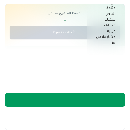
هي الأن غير
متاحة
القسط الشهري يبدأ من
للحجز.
-
يمكنك
مشاهدة
عربيات
ابدأ طلب تقسيط
مشابهة من
هنا