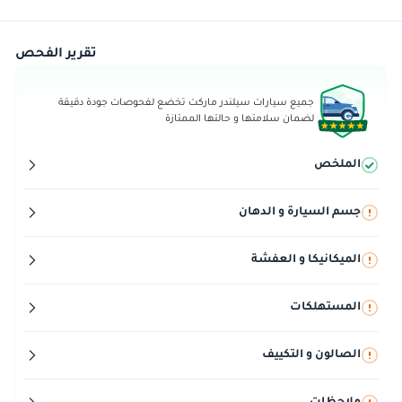
تقرير الفحص
جميع سيارات سيلندر ماركت تخضع لفحوصات جودة دقيقة
لضمان سلامتها و حالتها الممتازة
الملخص
جسم السيارة و الدهان
الميكانيكا و العفشة
المستهلكات
الصالون و التكييف