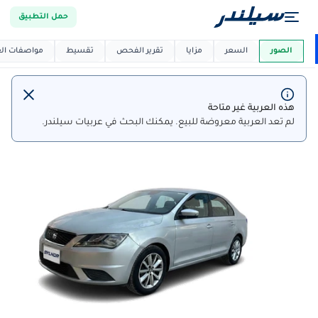
حمل التطبيق
العربية دي
ماركت
الصور
السعر
مزايا
تقرير الفحص
تقسيط
مواصفات العر
هذه العربية غير متاحة
لم تعد العربية معروضة للبيع. يمكنك البحث في عربيات سيلندر.