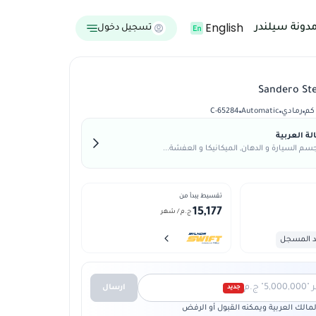
English
دونة سيلندر
تسجيل دخول
رمادي
Automatic
C-65284
ة العربية
م السيارة و الدهان, الميكانيكا و العفشة...
تقسيط يبدأ من
15,177
ج.م
/ شهر
د المسجل
 ج.م
ارسال
جديد
الك العربية ويمكنه القبول أو الرفض