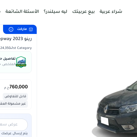
شراء عربية
بيع عربيتك
ليه سيلندر؟
الأسئلة الشائعة
م
ماركت
رينو Sandero Stepway 2023
1st Category
24,350 كم
تفاصيل حال
الملخص, جس
760,000
ج.م
قابل للتفاوض
غير مشمولة العق
عرض سعر "5,000,000"
يتم إرسال عرضك لم