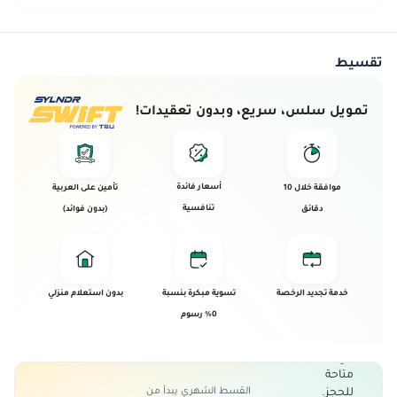
تقسيط
تمويل سلس، سريع، وبدون تعقيدات!
أسعار فائدة
موافقة خلال 10
تأمين على العربية
تنافسية
دقائق
(بدون فوائد)
تم بيع
هذه
خدمة تجديد الرخصة
تسوية مبكرة بنسبة
بدون استعلام منزلي
العربية!
0% رسوم
تم بيع هذه
العربية و
هي الأن غير
متاحة
القسط الشهري يبدأ من
للحجز.