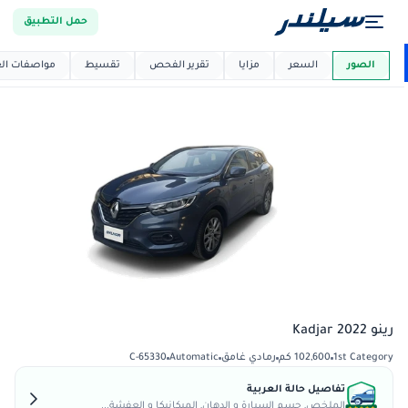
حمل التطبيق
العربية دي
ماركت
الصور
السعر
مزايا
تقرير الفحص
تقسيط
مواصفات العر
رينو Kadjar 2022
1st Category
102,600 كم
رمادي غامق
Automatic
C-65330
تفاصيل حالة العربية
الملخص, جسم السيارة و الدهان, الميكانيكا و العفشة...