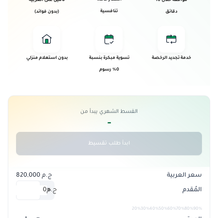
موافقة خلال 10
تأمين على العربية
تنافسية
دقائق
(بدون فوائد)
خدمة تجديد الرخصة
تسوية مبكرة بنسبة
بدون استعلام منزلي
0% رسوم
القسط الشهري يبدأ من
-
ابدأ طلب تقسيط
سعر العربية
ج.م 820,000
المُقدم
ج.م
0
%
20%
30%
40%
50%
60%
70%
80%
90%