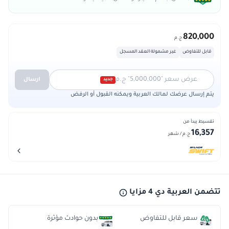
820,000
ج.م
قابل للتفاوض
غير مشمولة العقد المسجل
عرض سعر "5,000,000" ج.م
ارسال
جديد
يتم إرسال عرضك لمالك العربية ويمكنه القبول أو الرفض
تقسيط يبدأ من
16,357
ج.م
/ شهر
تتضمن العربية دي 4 مزايا
سعر قابل للتفاوض
بدون حوادث مؤثرة