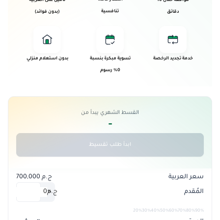
موافقة خلال 10
تأمين على العربية
تنافسية
دقائق
(بدون فوائد)
خدمة تجديد الرخصة
تسوية مبكرة بنسبة
بدون استعلام منزلي
0% رسوم
القسط الشهري يبدأ من
-
ابدأ طلب تقسيط
سعر العربية
ج.م 700,000
المُقدم
ج.م
0
%
20%
30%
40%
50%
60%
70%
80%
90%