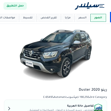
حمل التطبيق
العربية دي
ماركت
الصور
السعر
مزايا
تقرير الفحص
تقسيط
مواصفات العر
رينو Duster 2020
3rd Category
190,250 كم
أسود
Automatic
C-65497
تفاصيل حالة العربية
الملخص, جسم السيارة و الدهان, الميكانيكا و العفشة...