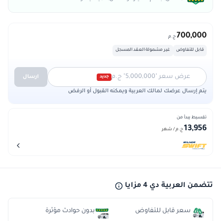
700,000
ج.م
قابل للتفاوض
غير مشمولة العقد المسجل
عرض سعر "5,000,000" ج.م
ارسال
جديد
يتم إرسال عرضك لمالك العربية ويمكنه القبول أو الرفض
تقسيط يبدأ من
13,956
ج.م
/ شهر
تتضمن العربية دي 4 مزايا
سعر قابل للتفاوض
بدون حوادث مؤثرة