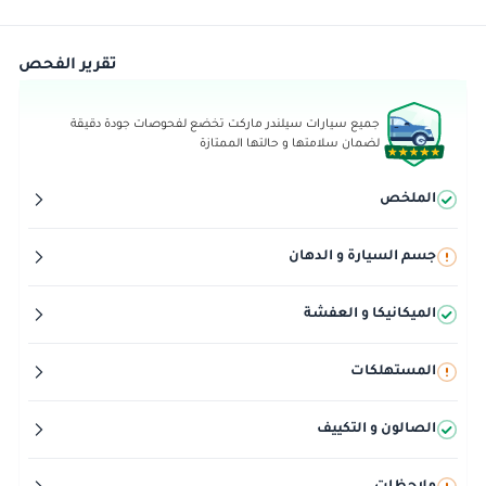
تقرير الفحص
جميع سيارات سيلندر ماركت تخضع لفحوصات جودة دقيقة
لضمان سلامتها و حالتها الممتازة
الملخص
جسم السيارة و الدهان
الميكانيكا و العفشة
المستهلكات
الصالون و التكييف