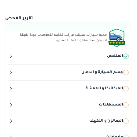
تقرير الفحص
جميع سيارات سيلندر ماركت تخضع لفحوصات جودة دقيقة
لضمان سلامتها و حالتها الممتازة
الملخص
جسم السيارة و الدهان
الميكانيكا و العفشة
المستهلكات
الصالون و التكييف