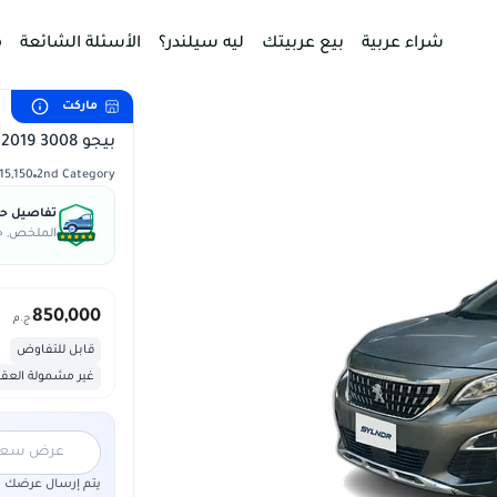
شراء عربية
بيع عربيتك
ليه سيلندر؟
الأسئلة الشائعة
م
ماركت
بيجو 3008 2019
2nd Category
315,150 ك
تفاصيل حال
الملخص, جس
850,000
ج.م
قابل للتفاوض
غير مشمولة العق
عرض سعر "5,000,000"
يتم إرسال عرضك لم