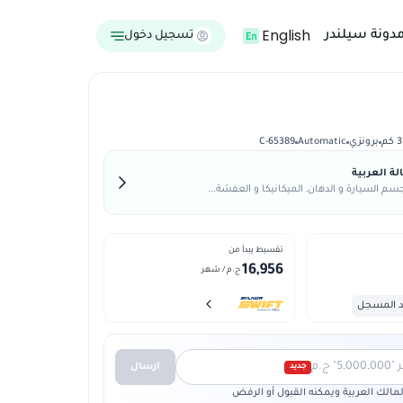
English
دونة سيلندر
تسجيل دخول
م
برونزي
Automatic
C-65389
ة العربية
م السيارة و الدهان, الميكانيكا و العفشة...
تقسيط يبدأ من
16,956
ج.م
/ شهر
د المسجل
 ج.م
ارسال
جديد
الك العربية ويمكنه القبول أو الرفض