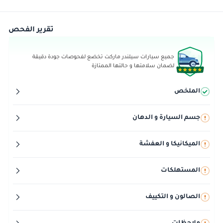
تقرير الفحص
جميع سيارات سيلندر ماركت تخضع لفحوصات جودة دقيقة
لضمان سلامتها و حالتها الممتازة
الملخص
جسم السيارة و الدهان
الميكانيكا و العفشة
المستهلكات
الصالون و التكييف