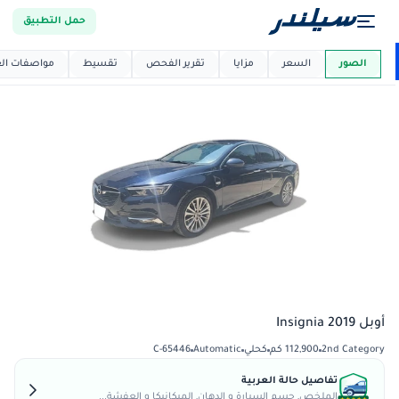
حمل التطبيق
العربية دي
ماركت
الصور
السعر
مزايا
تقرير الفحص
تقسيط
مواصفات العر
أوبل Insignia 2019
2nd Category
112,900 كم
كحلي
Automatic
C-65446
تفاصيل حالة العربية
الملخص, جسم السيارة و الدهان, الميكانيكا و العفشة...