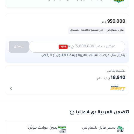
950,000
ج.م
قابل للتفاوض
غير مشمولة العقد المسجل
عرض سعر "5,000,000" ج.م
ارسال
جديد
يتم إرسال عرضك لمالك العربية ويمكنه القبول أو الرفض
تقسيط يبدأ من
18,940
ج.م
/ شهر
تتضمن العربية دي 4 مزايا
سعر قابل للتفاوض
بدون حوادث مؤثرة