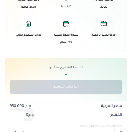
موافقة خلال 10
تأمين على العربية
تنافسية
دقائق
(بدون فوائد)
خدمة تجديد الرخصة
تسوية مبكرة بنسبة
بدون استعلام منزلي
0% رسوم
القسط الشهري يبدأ من
-
ابدأ طلب تقسيط
سعر العربية
ج.م 950,000
المُقدم
ج.م
0
%
20%
30%
40%
50%
60%
70%
80%
90%