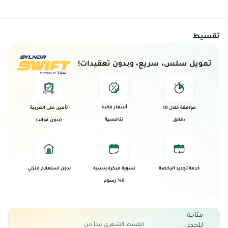
تقسيط
تمويل سلس، سريع، وبدون تعقيدات!
أسعار فائدة
موافقة خلال 10
تأمين على العربية
تنافسية
دقائق
(بدون فوائد)
تم بيع
هذه
خدمة تجديد الرخصة
تسوية مبكرة بنسبة
بدون استعلام منزلي
العربية!
0% رسوم
تم بيع هذه
العربية و
هي الأن غير
متاحة
القسط الشهري يبدأ من
للحجز.