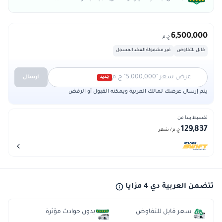
6,500,000
ج.م
قابل للتفاوض
غير مشمولة العقد المسجل
عرض سعر "5,000,000" ج.م
ارسال
جديد
يتم إرسال عرضك لمالك العربية ويمكنه القبول أو الرفض
تقسيط يبدأ من
129,837
ج.م
/ شهر
تتضمن العربية دي 4 مزايا
سعر قابل للتفاوض
بدون حوادث مؤثرة