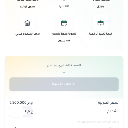
موافقة خلال 10
تأمين على العربية
تنافسية
دقائق
(بدون فوائد)
خدمة تجديد الرخصة
تسوية مبكرة بنسبة
بدون استعلام منزلي
0% رسوم
القسط الشهري يبدأ من
-
ابدأ طلب تقسيط
سعر العربية
ج.م 6,500,000
المُقدم
ج.م
0
%
20%
30%
40%
50%
60%
70%
80%
90%