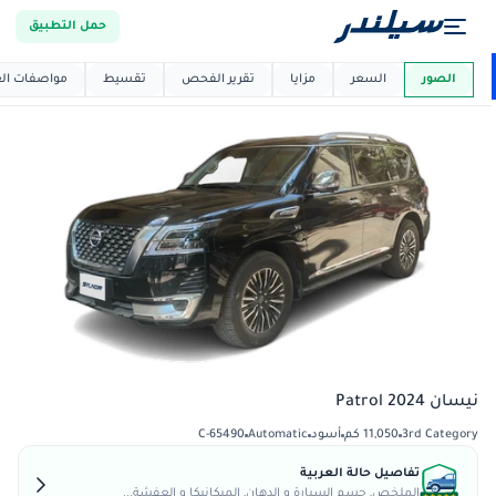
حمل التطبيق
العربية دي
ماركت
الصور
السعر
مزايا
تقرير الفحص
تقسيط
مواصفات العر
نيسان Patrol 2024
3rd Category
11,050 كم
أسود
Automatic
C-65490
تفاصيل حالة العربية
الملخص, جسم السيارة و الدهان, الميكانيكا و العفشة...