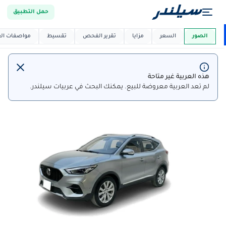
حمل التطبيق
العربية دي
ماركت
الصور
السعر
مزايا
تقرير الفحص
تقسيط
مواصفات العر
هذه العربية غير متاحة
لم تعد العربية معروضة للبيع. يمكنك البحث في عربيات سيلندر.