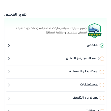
تقرير الفحص
جميع سيارات سيلندر ماركت تخضع لفحوصات جودة دقيقة
لضمان سلامتها و حالتها الممتازة
الملخص
جسم السيارة و الدهان
الميكانيكا و العفشة
المستهلكات
الصالون و التكييف