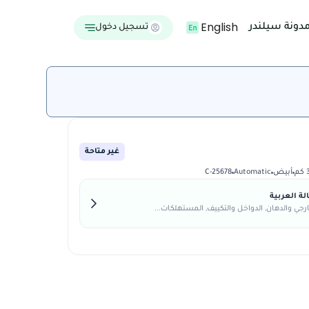
English
دونة سيلندر
تسجيل دخول
غير متاحة
أبيض
Automatic
C-25678
ة العربية
رجي والدهان, الدواخل والتكييف, المستهلكات...