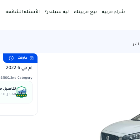
شراء عربية
بيع عربيتك
ليه سيلندر؟
الأسئلة الشائعة
م
ندر.
ماركت
إم جي 6 2022
2nd Category
36,500 كم
تفاصيل حال
الهيكل الخا