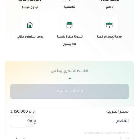
موافقة خلال 10
تأمين على العربية
تنافسية
دقائق
(بدون فوائد)
خدمة تجديد الرخصة
تسوية مبكرة بنسبة
بدون استعلام منزلي
0% رسوم
القسط الشهري يبدأ من
-
ابدأ طلب تقسيط
سعر العربية
ج.م 3,150,000
المُقدم
ج.م
0
%
20%
30%
40%
50%
60%
70%
80%
90%