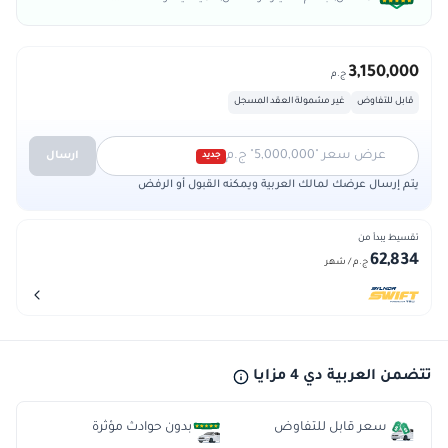
3,150,000
ج.م
قابل للتفاوض
غير مشمولة العقد المسجل
عرض سعر "5,000,000" ج.م
ارسال
جديد
يتم إرسال عرضك لمالك العربية ويمكنه القبول أو الرفض
تقسيط يبدأ من
62,834
ج.م
/ شهر
تتضمن العربية دي 4 مزايا
سعر قابل للتفاوض
بدون حوادث مؤثرة