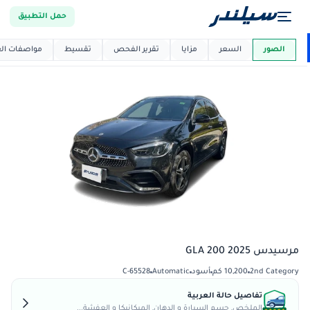
حمل التطبيق
العربية دي
ماركت
الصور
السعر
مزايا
تقرير الفحص
تقسيط
مواصفات العر
مرسيدس GLA 200 2025
2nd Category
10,200 كم
أسود
Automatic
C-65528
تفاصيل حالة العربية
الملخص, جسم السيارة و الدهان, الميكانيكا و العفشة...