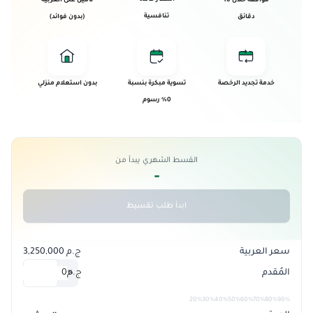
موافقة خلال 10
تأمين على العربية
تنافسية
دقائق
(بدون فوائد)
خدمة تجديد الرخصة
تسوية مبكرة بنسبة
بدون استعلام منزلي
0% رسوم
القسط الشهري يبدأ من
-
ابدأ طلب تقسيط
سعر العربية
ج.م 3,250,000
المُقدم
ج.م
0
%
20%
30%
40%
50%
60%
70%
80%
90%