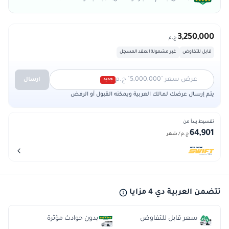
3,250,000
ج.م
قابل للتفاوض
غير مشمولة العقد المسجل
عرض سعر "5,000,000" ج.م
ارسال
جديد
يتم إرسال عرضك لمالك العربية ويمكنه القبول أو الرفض
تقسيط يبدأ من
64,901
ج.م
/ شهر
تتضمن العربية دي 4 مزايا
سعر قابل للتفاوض
بدون حوادث مؤثرة