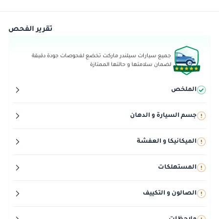
تقرير الفحص
جميع سيارات سيلندر ماركت تخضع لفحوصات جودة دقيقة
لضمان سلامتها و حالتها الممتازة
الملخص
جسم السيارة و الدهان
الميكانيكا و العفشة
المستهلكات
الصالون و التكييف