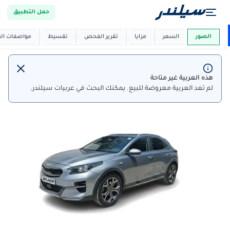
حمل التطبيق
العربية دي
ماركت
الصور
السعر
مزايا
تقرير الفحص
تقسيط
مواصفات العر
هذه العربية غير متاحة
لم تعد العربية معروضة للبيع. يمكنك البحث في عربيات سيلندر.