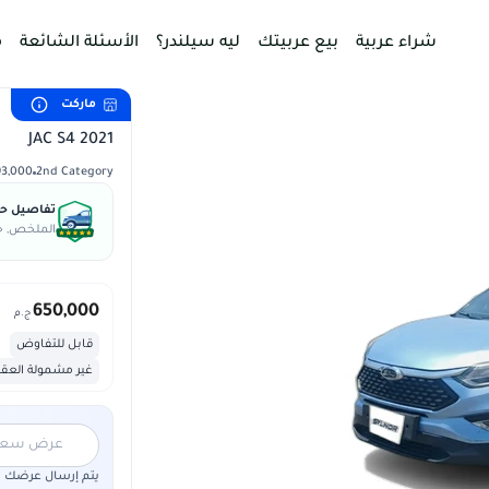
شراء عربية
بيع عربيتك
ليه سيلندر؟
الأسئلة الشائعة
م
ماركت
JAC S4 2021
2nd Category
193,000 
تفاصيل حال
الملخص, جس
650,000
ج.م
قابل للتفاوض
غير مشمولة العق
عرض سعر "5,000,000"
يتم إرسال عرضك لم