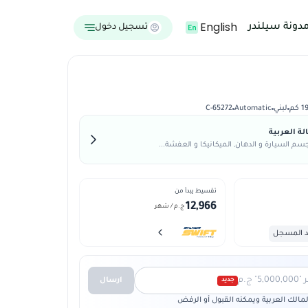
English
دونة سيلندر
تسجيل دخول
كم
لبني
Automatic
C-65272
ة العربية
م السيارة و الدهان, الميكانيكا و العفشة...
تقسيط يبدأ من
12,966
ج.م
/ شهر
د المسجل
 ج.م
ارسال
جديد
الك العربية ويمكنه القبول أو الرفض