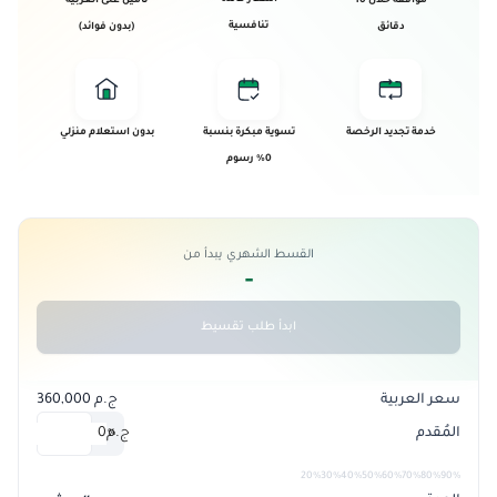
موافقة خلال 10
تأمين على العربية
تنافسية
دقائق
(بدون فوائد)
خدمة تجديد الرخصة
تسوية مبكرة بنسبة
بدون استعلام منزلي
0% رسوم
القسط الشهري يبدأ من
-
ابدأ طلب تقسيط
سعر العربية
ج.م 360,000
المُقدم
ج.م
0
%
20%
30%
40%
50%
60%
70%
80%
90%