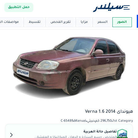
حمل التطبيق
العربية دي
ماركت
الصور
السعر
مزايا
تقرير الفحص
تقسيط
مواصفات العر
هيونداى Verna 1.6 2014
1st Category
296,750 كم
نبيتي
Manual
C-65489
تفاصيل حالة العربية
الملخص, جسم السيارة و الدهان, الميكانيكا و العفشة...