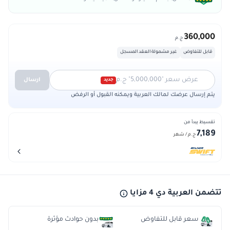
360,000
ج.م
قابل للتفاوض
غير مشمولة العقد المسجل
عرض سعر "5,000,000" ج.م
ارسال
جديد
يتم إرسال عرضك لمالك العربية ويمكنه القبول أو الرفض
تقسيط يبدأ من
7,189
ج.م
/ شهر
تتضمن العربية دي 4 مزايا
سعر قابل للتفاوض
بدون حوادث مؤثرة