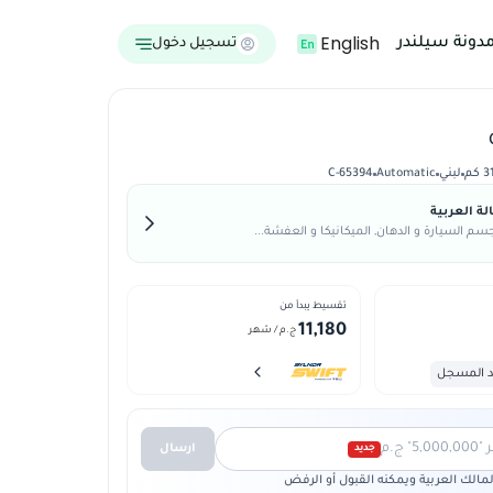
English
دونة سيلندر
تسجيل دخول
كم
لبني
Automatic
C-65394
ة العربية
م السيارة و الدهان, الميكانيكا و العفشة...
تقسيط يبدأ من
11,180
ج.م
/ شهر
د المسجل
 ج.م
ارسال
جديد
الك العربية ويمكنه القبول أو الرفض