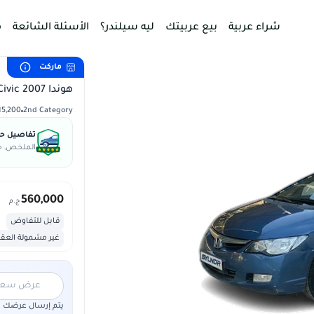
شراء عربية
بيع عربيتك
ليه سيلندر؟
الأسئلة الشائعة
م
ماركت
هوندا Civic 2007
2nd Category
315,200 
تفاصيل حال
الملخص, جس
560,000
ج.م
قابل للتفاوض
غير مشمولة العق
عرض سعر "5,000,000"
يتم إرسال عرضك لم