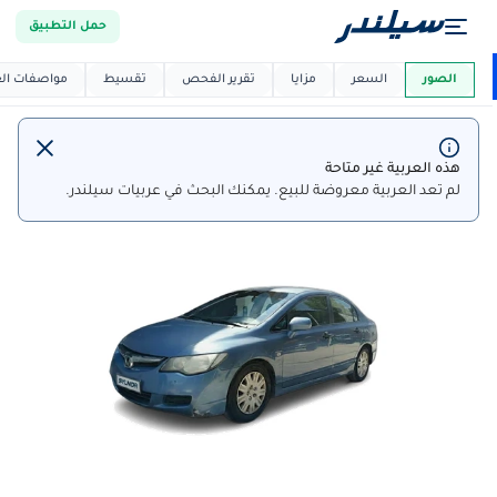
حمل التطبيق
العربية دي
ماركت
الصور
السعر
مزايا
تقرير الفحص
تقسيط
مواصفات العر
هذه العربية غير متاحة
لم تعد العربية معروضة للبيع. يمكنك البحث في عربيات سيلندر.