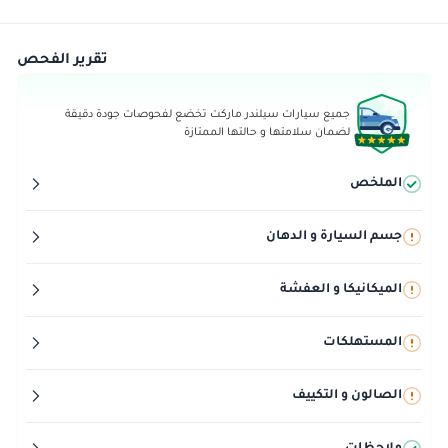
تقرير الفحص
جميع سيارات سيلندر ماركت تخضع لفحوصات جودة دقيقة
لضمان سلامتها و حالتها الممتازة
الملخص
جسم السيارة و الدهان
الميكانيكا و العفشة
المستهلكات
الصالون و التكييف