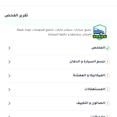
تقرير الفحص
جميع سيارات سيلندر ماركت تخضع لفحوصات جودة دقيقة
لضمان سلامتها و حالتها الممتازة
الملخص
جسم السيارة و الدهان
الميكانيكا و العفشة
المستهلكات
الصالون و التكييف