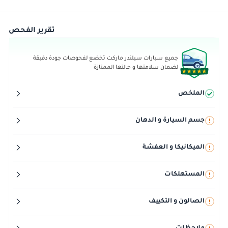
تقرير الفحص
جميع سيارات سيلندر ماركت تخضع لفحوصات جودة دقيقة
لضمان سلامتها و حالتها الممتازة
الملخص
جسم السيارة و الدهان
الميكانيكا و العفشة
المستهلكات
الصالون و التكييف