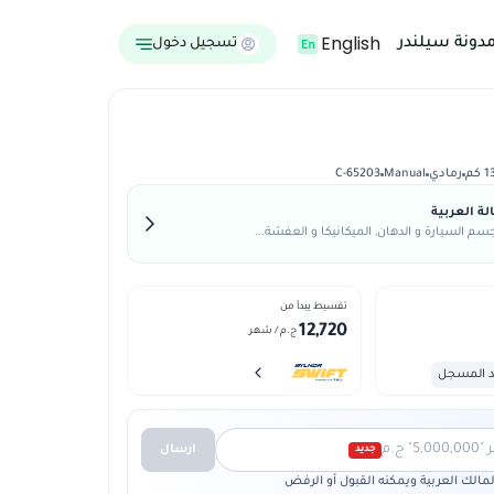
English
دونة سيلندر
تسجيل دخول
كم
رمادي
Manual
C-65203
ة العربية
م السيارة و الدهان, الميكانيكا و العفشة...
تقسيط يبدأ من
12,720
ج.م
/ شهر
د المسجل
 ج.م
ارسال
جديد
الك العربية ويمكنه القبول أو الرفض