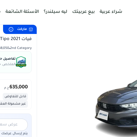
شراء عربية
بيع عربيتك
ليه سيلندر؟
الأسئلة الشائعة
م
ماركت
فيات Tipo 2021
2nd Category
138,050 
تفاصيل حال
الملخص, جس
635,000
ج.م
قابل للتفاوض
غير مشمولة العق
عرض سعر "5,000,000"
يتم إرسال عرضك لم