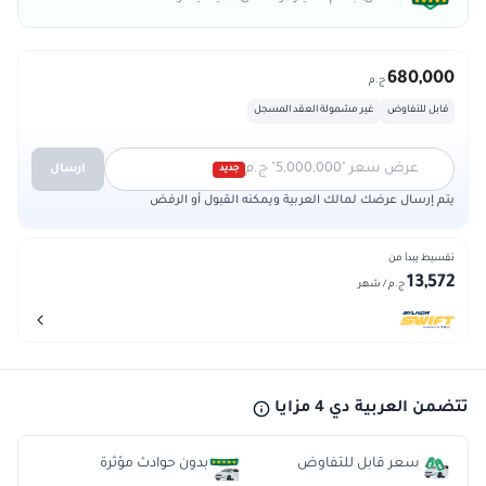
680,000
ج.م
قابل للتفاوض
غير مشمولة العقد المسجل
عرض سعر "5,000,000" ج.م
ارسال
جديد
يتم إرسال عرضك لمالك العربية ويمكنه القبول أو الرفض
تقسيط يبدأ من
13,572
ج.م
/ شهر
تتضمن العربية دي 4 مزايا
سعر قابل للتفاوض
بدون حوادث مؤثرة