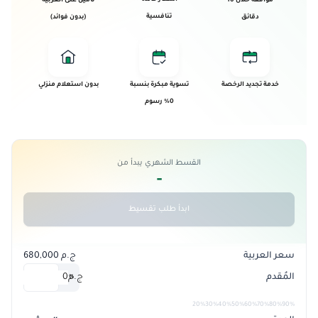
موافقة خلال 10
تأمين على العربية
تنافسية
دقائق
(بدون فوائد)
خدمة تجديد الرخصة
تسوية مبكرة بنسبة
بدون استعلام منزلي
0% رسوم
القسط الشهري يبدأ من
-
ابدأ طلب تقسيط
سعر العربية
ج.م 680,000
المُقدم
ج.م
0
%
20%
30%
40%
50%
60%
70%
80%
90%