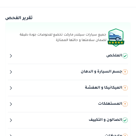
تقرير الفحص
جميع سيارات سيلندر ماركت تخضع لفحوصات جودة دقيقة
لضمان سلامتها و حالتها الممتازة
الملخص
جسم السيارة و الدهان
الميكانيكا و العفشة
المستهلكات
الصالون و التكييف