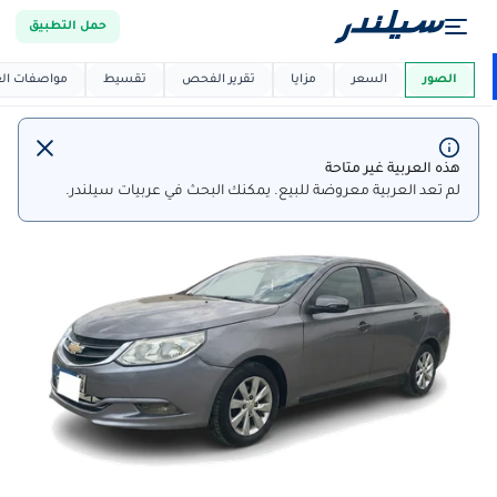
حمل التطبيق
العربية دي
ماركت
الصور
السعر
مزايا
تقرير الفحص
تقسيط
مواصفات العر
هذه العربية غير متاحة
لم تعد العربية معروضة للبيع. يمكنك البحث في عربيات سيلندر.