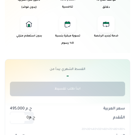
موافقة خلال 10
تأمين على العربية
تنافسية
دقائق
(بدون فوائد)
خدمة تجديد الرخصة
تسوية مبكرة بنسبة
بدون استعلام منزلي
0% رسوم
القسط الشهري يبدأ من
-
ابدأ طلب تقسيط
سعر العربية
ج.م 495,000
المُقدم
ج.م
0
%
20%
30%
40%
50%
60%
70%
80%
90%