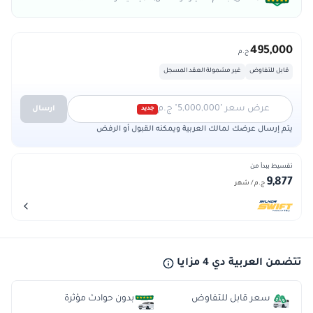
495,000
ج.م
قابل للتفاوض
غير مشمولة العقد المسجل
عرض سعر "5,000,000" ج.م
ارسال
جديد
يتم إرسال عرضك لمالك العربية ويمكنه القبول أو الرفض
تقسيط يبدأ من
9,877
ج.م
/ شهر
تتضمن العربية دي 4 مزايا
سعر قابل للتفاوض
بدون حوادث مؤثرة