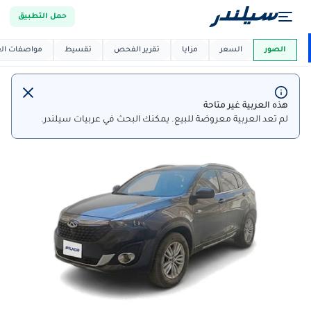
حمل التطبيق
العربية دي
ماركت
الصور
السعر
مزايا
تقرير الفحص
تقسيط
مواصفات العر
هذه العربية غير متاحة
لم تعد العربية معروضة للبيع. يمكنك البحث في عربيات سيلندر.