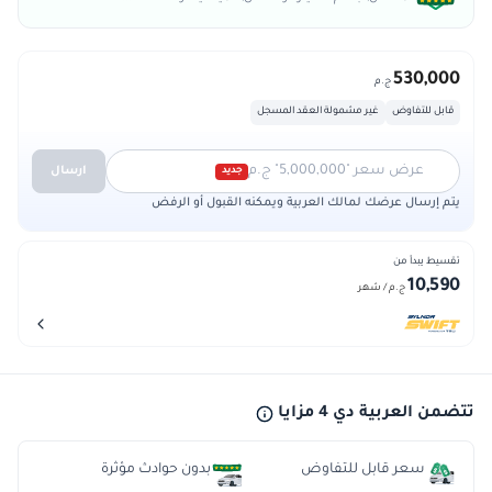
530,000
ج.م
قابل للتفاوض
غير مشمولة العقد المسجل
عرض سعر "5,000,000" ج.م
ارسال
جديد
يتم إرسال عرضك لمالك العربية ويمكنه القبول أو الرفض
تقسيط يبدأ من
10,590
ج.م
/ شهر
تتضمن العربية دي 4 مزايا
سعر قابل للتفاوض
بدون حوادث مؤثرة