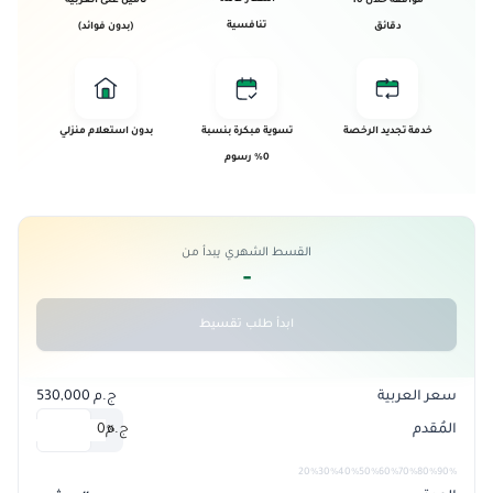
موافقة خلال 10
تأمين على العربية
تنافسية
دقائق
(بدون فوائد)
خدمة تجديد الرخصة
تسوية مبكرة بنسبة
بدون استعلام منزلي
0% رسوم
القسط الشهري يبدأ من
-
ابدأ طلب تقسيط
سعر العربية
ج.م 530,000
المُقدم
ج.م
0
%
20%
30%
40%
50%
60%
70%
80%
90%