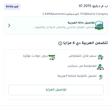
ب م دبليو X1 2015
غير متاحة
2nd Category
172,800 كم
سيلفر
Automatic
C-63918
تفاصيل حالة العربية
ملخص, الهيكل الخارجي والدهان, الدواخل والتكييف...
تتضمن العربية دي 4 مزايا
سعر قابل للتفاوض
بدون حوادث مؤثرة
مفحوصة من سيلندر
نضمن قانونية ملكية العربية
تفاصيل المزايا