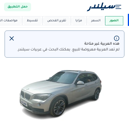
حمل التطبيق
العربية دي
ماركت
الصور
السعر
مزايا
تقرير الفحص
تقسيط
مواصفات العر
هذه العربية غير متاحة
لم تعد العربية معروضة للبيع. يمكنك البحث في عربيات سيلندر.