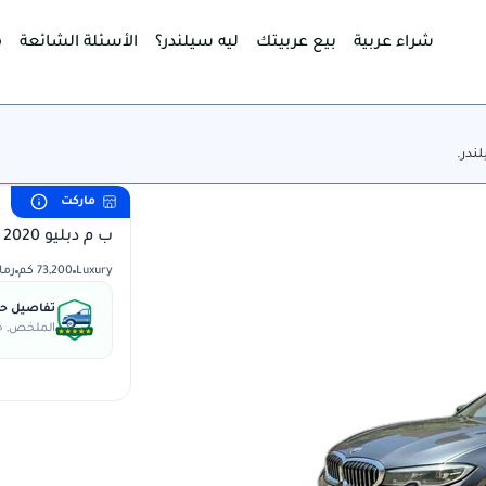
شراء عربية
بيع عربيتك
ليه سيلندر؟
الأسئلة الشائعة
م
ندر.
ماركت
ب م دبليو 320i 2020
Luxury
73,200 كم
رما
تفاصيل حال
الملخص, جس