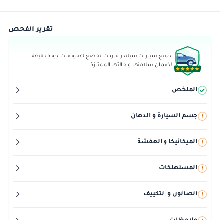
تقرير الفحص
جميع سيارات سيلندر ماركت تخضع لفحوصات جودة دقيقة
لضمان سلامتها و حالتها الممتازة
الملخص
جسم السيارة و الدهان
الميكانيكا و العفشة
المستهلكات
الصالون و التكييف