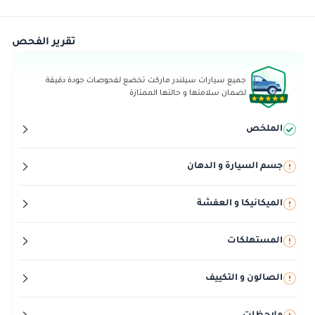
تقرير الفحص
جميع سيارات سيلندر ماركت تخضع لفحوصات جودة دقيقة
لضمان سلامتها و حالتها الممتازة
الملخص
جسم السيارة و الدهان
الميكانيكا و العفشة
المستهلكات
الصالون و التكييف