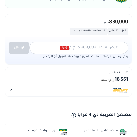
830,000
ج.م
قابل للتفاوض
غير مشمولة العقد المسجل
عرض سعر "5,000,000" ج.م
ارسال
جديد
يتم إرسال عرضك لمالك العربية ويمكنه القبول أو الرفض
تقسيط يبدأ من
16,561
ج.م
/ شهر
تتضمن العربية دي 4 مزايا
سعر قابل للتفاوض
بدون حوادث مؤثرة