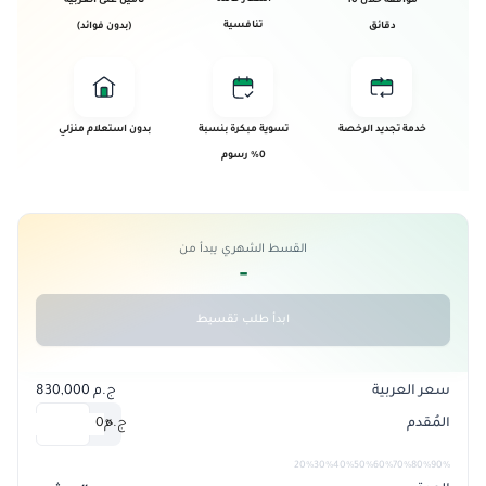
موافقة خلال 10
تأمين على العربية
تنافسية
دقائق
(بدون فوائد)
خدمة تجديد الرخصة
تسوية مبكرة بنسبة
بدون استعلام منزلي
0% رسوم
القسط الشهري يبدأ من
-
ابدأ طلب تقسيط
سعر العربية
ج.م 830,000
المُقدم
ج.م
0
%
20%
30%
40%
50%
60%
70%
80%
90%