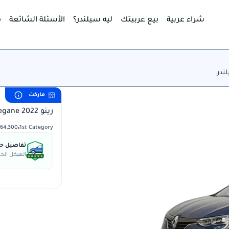
شراء عربية
بيع عربيتك
ليه سيلندر؟
الأسئلة الشائعة
م
ندر.
ماركت
رينو Megane 2022
1st Category
64,300 كم
تفاصيل حال
الهيكل الخا