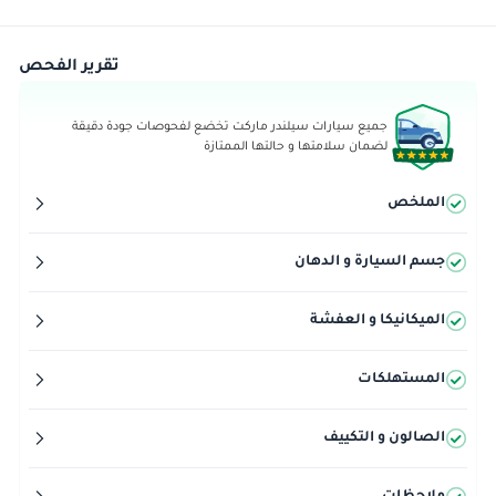
تقرير الفحص
جميع سيارات سيلندر ماركت تخضع لفحوصات جودة دقيقة
لضمان سلامتها و حالتها الممتازة
الملخص
جسم السيارة و الدهان
الميكانيكا و العفشة
المستهلكات
الصالون و التكييف